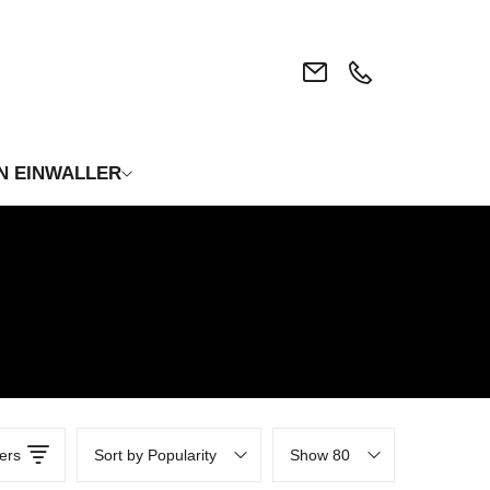
N EINWALLER
ters
Sort by Popularity
Show 80