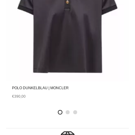
POLO DUNKELBLAU | MONCLER
€
390,00
2
4
1