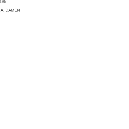
195
NA
,
DAMEN