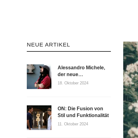
NEUE ARTIKEL
Alessandro Michele,
der neue
Kreativdirektor von
18. Oktober 2024
Maison Valentino und
seine erste Kollektion
ON: Die Fusion von
Stil und Funktionalität
11. Oktober 2024