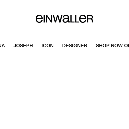
NA
JOSEPH
ICON
DESIGNER
SHOP NOW O
2022
|
FASHION NEWS
|
2022