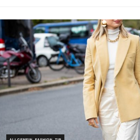
ALLGEMEIN
,
FASHION
,
TIP