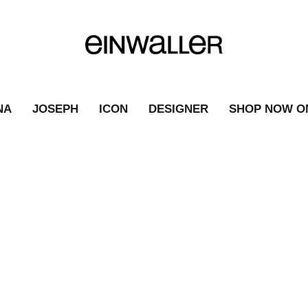
NA
JOSEPH
ICON
DESIGNER
SHOP NOW O
BUSINESS
|
FASHION NEWS
|
BUSINESS