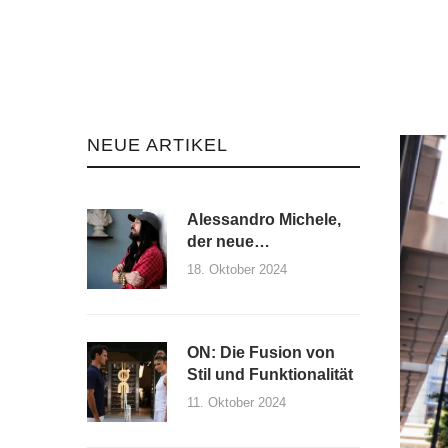
NEUE ARTIKEL
Alessandro Michele,
der neue
Kreativdirektor von
18. Oktober 2024
Maison Valentino und
seine erste Kollektion
ON: Die Fusion von
Stil und Funktionalität
11. Oktober 2024