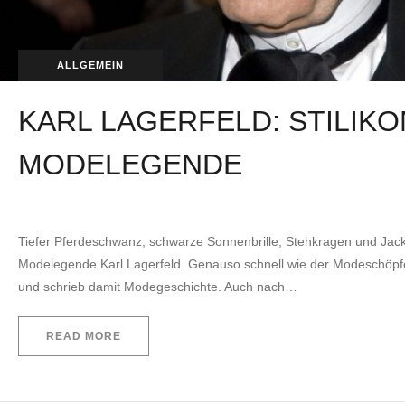
ALLGEMEIN
KARL LAGERFELD: STILIK
MODELEGENDE
by
EVITA Consulting. E.U.
26. Mai 2022
Tiefer Pferdeschwanz, schwarze Sonnenbrille, Stehkragen und Jack
Modelegende Karl Lagerfeld. Genauso schnell wie der Modeschöpfer
und schrieb damit Modegeschichte. Auch nach…
READ MORE