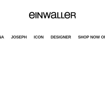
NA
JOSEPH
ICON
DESIGNER
SHOP NOW O
LAGERFELD
|
FASHION NEWS
|
LAGERFELD