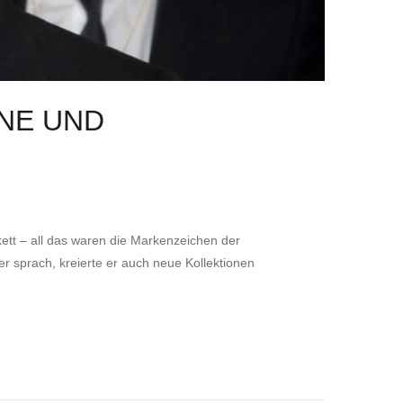
ONE UND
ett – all das waren die Markenzeichen der
 sprach, kreierte er auch neue Kollektionen