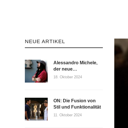
NEUE ARTIKEL
Alessandro Michele,
der neue
Kreativdirektor von
18. Oktober 2024
Maison Valentino und
seine erste Kollektion
ON: Die Fusion von
Stil und Funktionalität
11. Oktober 2024