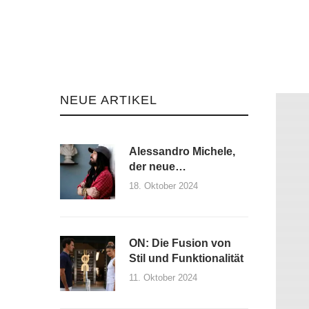
NEUE ARTIKEL
Alessandro Michele,
der neue
Kreativdirektor von
18. Oktober 2024
Maison Valentino und
seine erste Kollektion
ON: Die Fusion von
Stil und Funktionalität
11. Oktober 2024