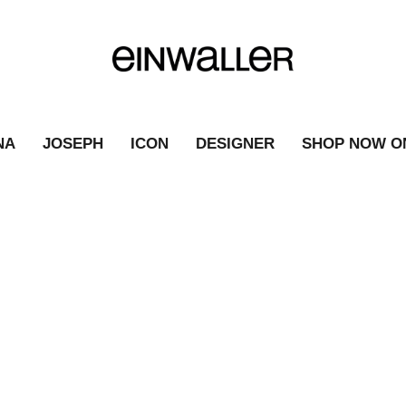
NA
JOSEPH
ICON
DESIGNER
SHOP NOW O
MÄRZ
|
FASHION NEWS
|
MÄRZ