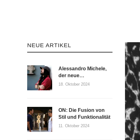
NEUE ARTIKEL
Alessandro Michele,
der neue
Kreativdirektor von
18. Oktober 2024
Maison Valentino und
seine erste Kollektion
ON: Die Fusion von
Stil und Funktionalität
11. Oktober 2024