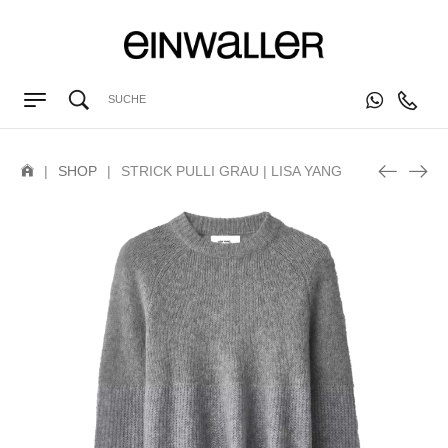
|
SHOP
|
STRICK PULLI GRAU | LISA YANG