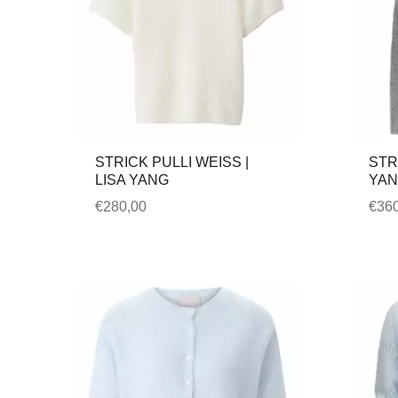
STRICK PULLI WEISS |
STR
LISA YANG
YA
€
280,00
€
360