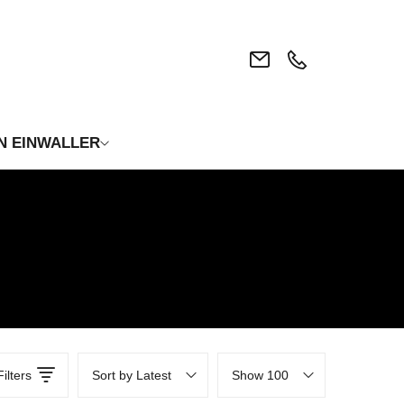
N EINWALLER
Filters
Sort by Latest
Show 100