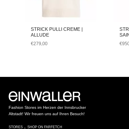
STRICK PULLI CREME |
STR
ALLUDE
SAI
€
279,00
€
950
Fashion Stores im Herzen der Innsbrucker
Altstadt! Wir freuen uns auf Ihren Besuch!
STORES
SHOP ON FARFETCH