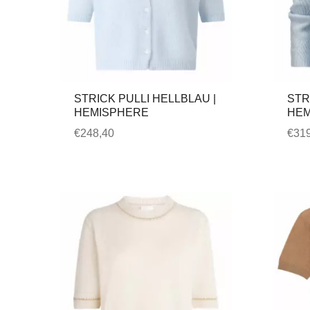
STRICK PULLI HELLBLAU |
STR
HEMISPHERE
HEM
€
248,40
€
319