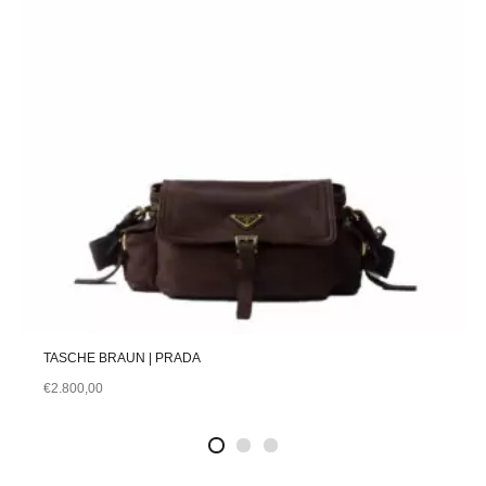
TASCHE BRAUN | PRADA
€
2.800,00
2
4
1