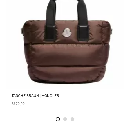
TASCHE BRAUN | MONCLER
€
670,00
2
4
1