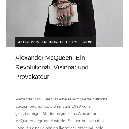
ALLGEMEIN
,
FASHION
,
LIFE STYLE
,
NEWS
Alexander McQueen: Ein
Revolutionär, Visionär und
Provokateur
by
EVITA Consulting. E.U.
14. November 2023
Alexander McQueen ist eine renommierte britische
Luxusmodemarke, die im Jahr 1993 vom
gleichnamigen Modedesigner Lee Alexander
McQueen gegründet wurde. Seither hat sich das
Label zu einer globalen Ikone der Modeindustrie