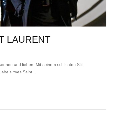
T LAURENT
kennen und lieben. Mit seinem schlichten Stil,
 Labels Yves Saint…