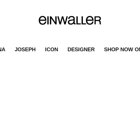
NA
JOSEPH
ICON
DESIGNER
SHOP NOW O
SAINT LAURENT
|
FASHION NEWS
|
SAINT LAURENT