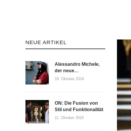
NEUE ARTIKEL
Alessandro Michele,
der neue
Kreativdirektor von
18. Oktober 2024
Maison Valentino und
seine erste Kollektion
ON: Die Fusion von
Stil und Funktionalität
11. Oktober 2024