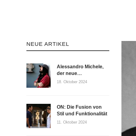
NEUE ARTIKEL
Alessandro Michele,
der neue
Kreativdirektor von
18. Oktober 2024
Maison Valentino und
seine erste Kollektion
ON: Die Fusion von
Stil und Funktionalität
11. Oktober 2024