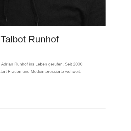
 Talbot Runhof
 Adrian Runhof ins Leben gerufen. Seit 2000
tert Frauen und Modeinteressierte weltweit.