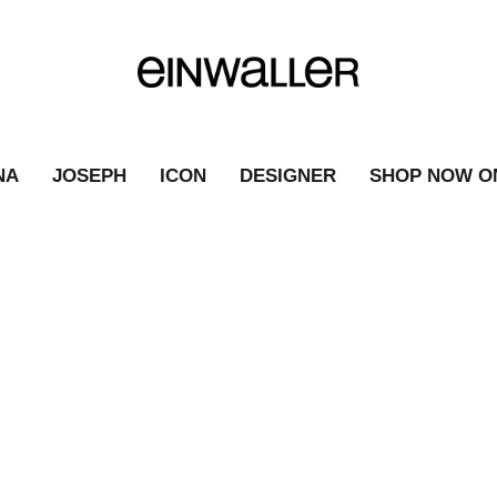
NA
JOSEPH
ICON
DESIGNER
SHOP NOW O
TALBOT RUNHOF
|
FASHION NEWS
|
TALBOT RUNHOF