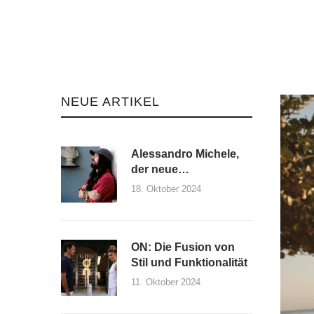
NEUE ARTIKEL
Alessandro Michele,
der neue
Kreativdirektor von
18. Oktober 2024
Maison Valentino und
seine erste Kollektion
ON: Die Fusion von
Stil und Funktionalität
11. Oktober 2024