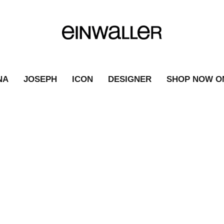
NA
JOSEPH
ICON
DESIGNER
SHOP NOW O
TRICK
|
FASHION NEWS
|
TRICK