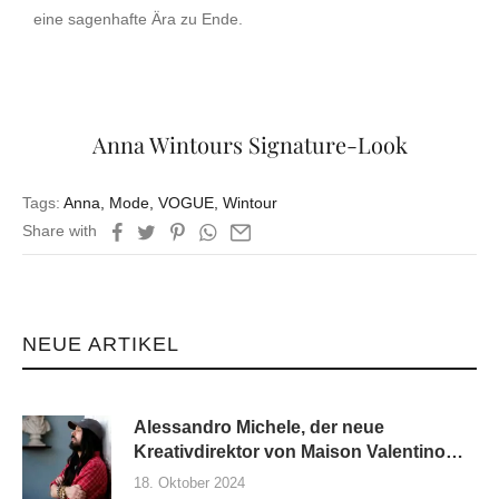
eine sagenhafte Ära zu Ende.
Anna Wintours Signature-Look
Tags:
Anna
,
Mode
,
VOGUE
,
Wintour
Share with
NEUE ARTIKEL
Alessandro Michele, der neue
Kreativdirektor von Maison Valentino
und seine erste Kollektion
18. Oktober 2024