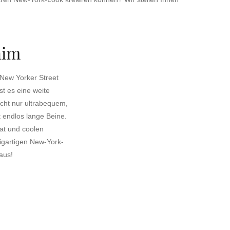
nim
 New Yorker Street
t es eine weite
icht nur ultrabequem,
t endlos lange Beine.
at und coolen
igartigen New-York-
aus!