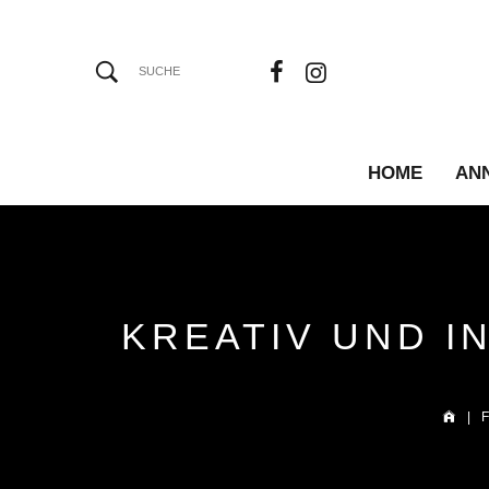
HOME
AN
KREATIV UND I
|