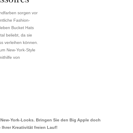
endfarben sorgen vor
ntliche Fashion-
Neben Bucket Hats
al beliebt, da sie
ss verleihen können.
 zum New-York-Style
ithilfe von
 New-York-Looks. Bringen Sie den Big Apple doch
hrer Kreativität freien Lauf!