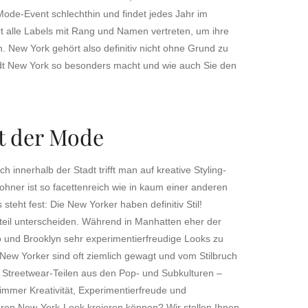
ode-Event schlechthin und findet jedes Jahr im
rt alle Labels mit Rang und Namen vertreten, um ihre
n. New York gehört also definitiv nicht ohne Grund zu
adt New York so besonders macht und wie auch Sie den
dt der Mode
innerhalb der Stadt trifft man auf kreative Styling-
hner ist so facettenreich wie in kaum einer anderen
teht fest: Die New Yorker haben definitiv Stil!
adtteil unterscheiden. Während in Manhatten eher der
ho und Brooklyn sehr experimentierfreudige Looks zu
n New Yorker sind oft ziemlich gewagt und vom Stilbruch
t Streetwear-Teilen aus den Pop- und Subkulturen –
 immer Kreativität, Experimentierfreude und
aren New-York-Look kreieren können? Wir stellen Ihnen