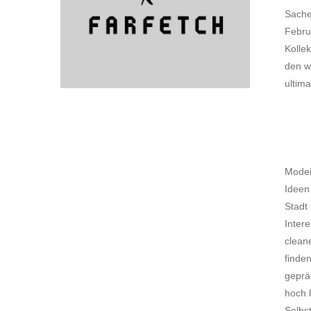
Sache
Febru
Kollek
den w
ultim
Modein
Ideen
Stadt 
Intere
cleane
finden
geprä
hoch l
Selbs