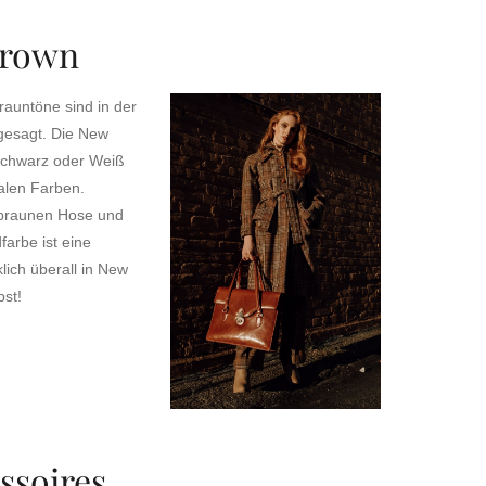
Brown
auntöne sind in der
gesagt. Die New
Schwarz oder Weiß
ralen Farben.
r braunen Hose und
arbe ist eine
lich überall in New
bst!
ssoires