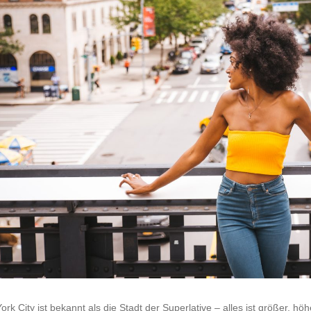
rk City ist bekannt als die Stadt der Superlative – alles ist größer, h