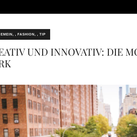
EMEIN
,
FASHION
,
TIP
EATIV UND INNOVATIV: DIE
RK
 Consulting. E.U.
13. Mai 2021
0 comment