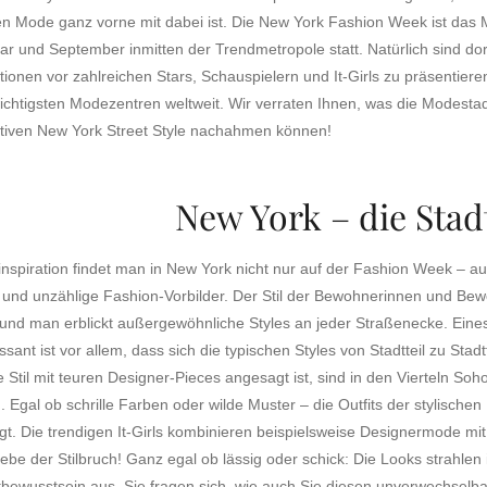
n Mode ganz vorne mit dabei ist. Die New York Fashion Week ist das M
ar und September inmitten der Trendmetropole statt. Natürlich sind do
tionen vor zahlreichen Stars, Schauspielern und It-Girls zu präsentiere
ichtigsten Modezentren weltweit. Wir verraten Ihnen, was die Modest
ativen New York Street Style nachahmen können!
New York – die Sta
spiration findet man in New York nicht nur auf der Fashion Week – auch 
 und unzählige Fashion-Vorbilder. Der Stil der Bewohnerinnen und Bewo
und man erblickt außergewöhnliche Styles an jeder Straßenecke. Eines s
ssant ist vor allem, dass sich die typischen Styles von Stadtteil zu St
 Stil mit teuren Designer-Pieces angesagt ist, sind in den Vierteln So
. Egal ob schrille Farben oder wilde Muster – die Outfits der stylische
gt. Die trendigen It-Girls kombinieren beispielsweise Designermode mi
ebe der Stilbruch! Ganz egal ob lässig oder schick: Die Looks strahlen
tbewusstsein aus. Sie fragen sich, wie auch Sie diesen unverwechselb