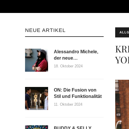
NEUE ARTIKEL
ALLG
KR
Alessandro Michele,
YO
der neue
Kreativdirektor von
18. Oktober 2024
Maison Valentino und
by
EVITA
seine erste Kollektion
ON: Die Fusion von
Stil und Funktionalität
11. Oktober 2024
BUDDY & SELLY