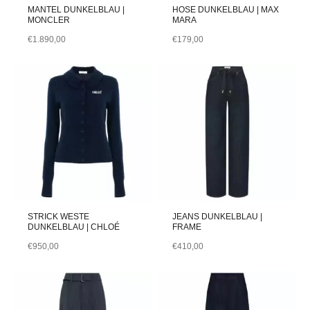
MANTEL DUNKELBLAU |
HOSE DUNKELBLAU | MAX
MONCLER
MARA
€
1.890,00
€
179,00
STRICK WESTE
JEANS DUNKELBLAU |
DUNKELBLAU | CHLOÉ
FRAME
€
950,00
€
410,00