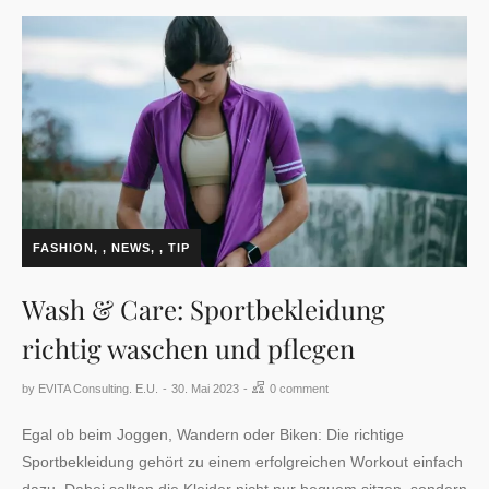
FASHION
,
NEWS
,
TIP
Wash & Care: Sportbekleidung
richtig waschen und pflegen
by
EVITA Consulting. E.U.
30. Mai 2023
0 comment
Egal ob beim Joggen, Wandern oder Biken: Die richtige
Sportbekleidung gehört zu einem erfolgreichen Workout einfach
dazu. Dabei sollten die Kleider nicht nur bequem sitzen, sondern