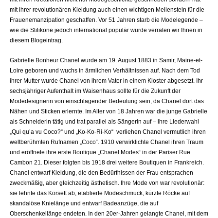
mit ihrer revolutionären Kleidung auch einen wichtigen Meilenstein für die
Frauenemanzipation geschaffen. Vor 51 Jahren starb die Modelegende –
wie die Stilikone jedoch international populär wurde verraten wir Ihnen in
diesem Blogeintrag.
Gabrielle Bonheur Chanel wurde am 19. August 1883 in Samir, Maine-et-
Loire geboren und wuchs in ärmlichen Verhältnissen auf. Nach dem Tod
ihrer Mutter wurde Chanel von ihrem Vater in einem Kloster abgesetzt. Ihr
sechsjähriger Aufenthalt im Waisenhaus sollte für die Zukunft der
Modedesignerin von einschlagender Bedeutung sein, da Chanel dort das
Nähen und Sticken erlernte. Im Alter von 18 Jahren war die junge Gabrielle
als Schneiderin tätig und trat parallel als Sängerin auf – ihre Liederwahl
„Qui qu’a vu Coco?“
und
„Ko-Ko-Ri-Ko“
verliehen Chanel vermutlich ihren
weltberühmten Rufnamen „Coco“. 1910 verwirklichte Chanel ihren Traum
und eröffnete ihre erste Boutique
„Chanel Modes“
in der Pariser Rue
Cambon 21. Dieser folgten bis 1918 drei weitere Boutiquen in Frankreich.
Chanel entwarf Kleidung, die den Bedürfnissen der Frau entsprachen –
zweckmäßig, aber gleichzeitig ästhetisch. Ihre Mode von war revolutionär:
sie lehnte das Korsett ab, etablierte Modeschmuck, kürzte Röcke auf
skandalöse Knielänge und entwarf Badeanzüge, die auf
Oberschenkellänge endeten. In den 20er-Jahren gelangte Chanel, mit dem