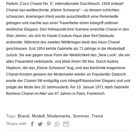
Parfum „Coco Chanel No. 5“, internationaler Durchbruch. 1926 entwarf
Chanel das weltberühmte „Kleine Schwarze“ – zu diesem schlichten,
schwarzen, knielangen Kleid wurde ausschließlich eine Perlenkette
getragen und machte aus einer Trauerfarbe einen Inbegriff zeitloser
weiblicher Eleganz. Den Höhepunkt ihrer Karriere erreichte Chanel in den
30er-Jahren, als sich ihr Haute-Couture-Haus über fünf Gebäude
erstreckte. Während des zweiten Weltkrieges bleib das Haus Chanel
geschlossen. Erst 1954 kehrte Gabrielle als 71-jährige in die Modestadt
zurück. Sie war gegen neue Form der Weiblichkeit des „New Look“, die ein
altes Frauenbild verkörperte, und blieb ihrem Stil treu. Durch Audrey
Hepburn, die das „Kleine Schwarze“ trug, und das berühmte kragenlose
Chanel-Kostüm gewann die Modemarke wieder an Popularität. Dadurch
wurde der Chanel-Stil endgültig zum Inbegriff klassischer Eleganz und und
prägte die Mode des 20 Jahrhunderts. Am 10. Januar 1971 starb Gabrielle
Bonheur Chanel im Alter von 87 Jahren in Paris, Frankreich.
Tags:
Brand
,
Modell
,
Modemarke
,
Sommer
,
Trend
Share with