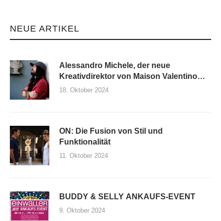
NEUE ARTIKEL
Alessandro Michele, der neue
Kreativdirektor von Maison Valentino
und seine erste Kollektion
18. Oktober 2024
ON: Die Fusion von Stil und
Funktionalität
11. Oktober 2024
BUDDY & SELLY ANKAUFS-EVENT
9. Oktober 2024