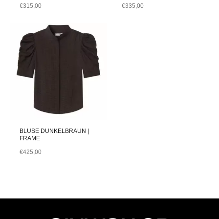
€
315,00
€
335,00
BLUSE DUNKELBRAUN |
FRAME
€
425,00