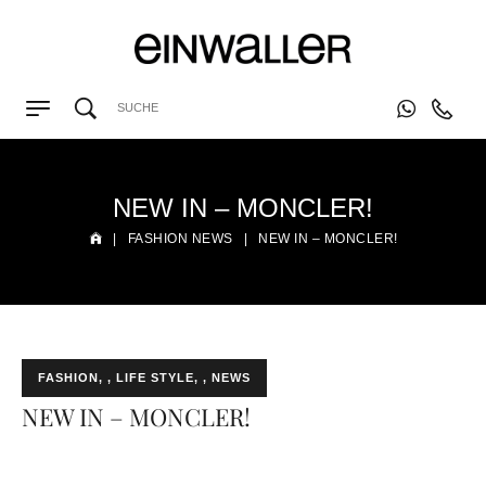
NEW IN – MONCLER!
|
FASHION NEWS
|
NEW IN – MONCLER!
FASHION
,
LIFE STYLE
,
NEWS
NEW IN – MONCLER!
by
EVITA Consulting. E.U.
3. August 2020
0 comment